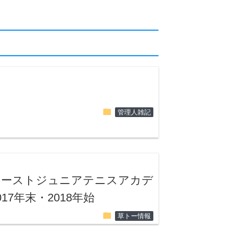
folder
管理人雑記
イーストジュニアテニスアカデ
7年末・2018年始
folder
草トー情報