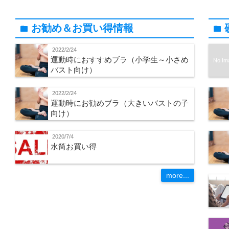
お勧め＆お買い得情報
folder
folder
2022/2/24
運動時におすすめブラ（小学生～小さめ
No Im
バスト向け）
2022/2/24
運動時にお勧めブラ（大きいバストの子
向け）
2020/7/4
水筒お買い得
more...