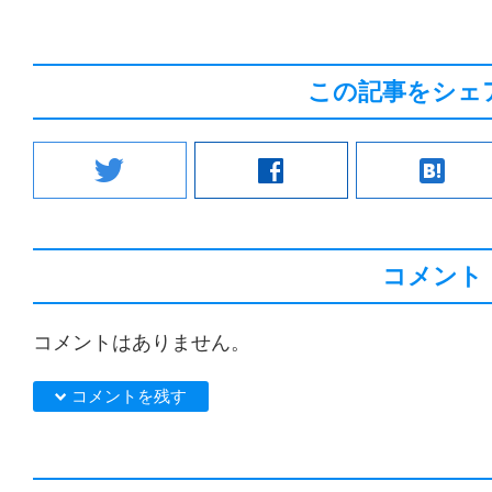
この記事をシェ
twitter
facebook
hatenabookmark
コメント
コメントはありません。
down コメントを残す