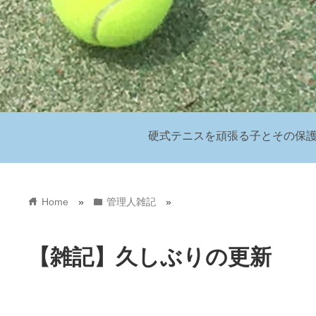
硬式テニスを頑張る子とその保
home
folder
Home
»
管理人雑記
»
【雑記】久しぶりの更新