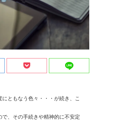
line
度にともなう色々・・・が続き、こ
ので、その手続きや精神的に不安定