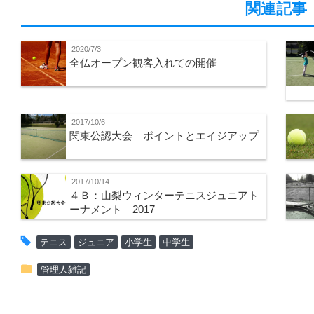
関連記事
2020/7/3
全仏オープン観客入れての開催
2017/10/6
関東公認大会 ポイントとエイジアップ
2017/10/14
４Ｂ：山梨ウィンターテニスジュニアト
ーナメント 2017
tag
テニス
ジュニア
小学生
中学生
folder
管理人雑記