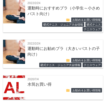
2022/2/24
運動時におすすめブラ（小学生～小さめ
バスト向け）
folder
お勧め＆お買い得情報
硬式テニス ジュニア大会情報
硬式テニス
テニスウェア
2022/2/24
運動時にお勧めブラ（大きいバストの子
向け）
folder
お勧め＆お買い得情報
硬式テニス ジュニア大会情報
テニスウェア
2020/7/4
水筒お買い得
folder
お勧め＆お買い得情報