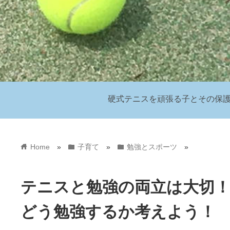
硬式テニスを頑張る子とその保
home
folder
folder
Home
»
子育て
»
勉強とスポーツ
»
テニスと勉強の両立は大切
どう勉強するか考えよう！