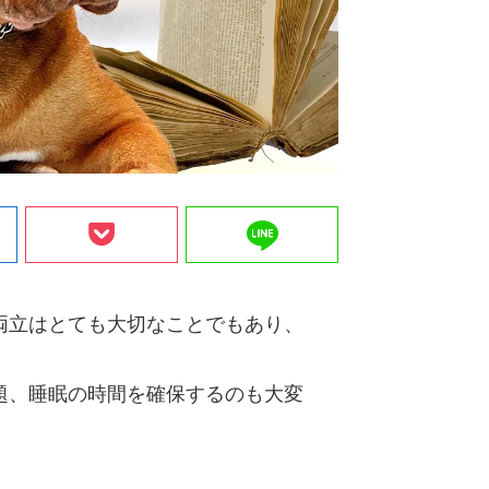
line
両立はとても大切なことでもあり、
題、睡眠の時間を確保するのも大変