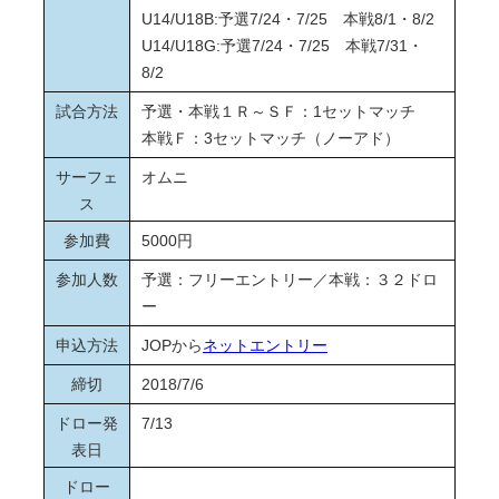
U14/U18B:予選7/24・7/25 本戦8/1・8/2
U14/U18G:予選7/24・7/25 本戦7/31・
8/2
試合方法
予選・本戦１Ｒ～ＳＦ：1セットマッチ
本戦Ｆ：3セットマッチ（ノーアド）
サーフェ
オムニ
ス
参加費
5000円
参加人数
予選：フリーエントリー／本戦：３２ドロ
ー
申込方法
JOPから
ネットエントリー
締切
2018/7/6
ドロー発
7/13
表日
ドロー