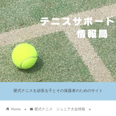
硬式テニスを頑張る子とその保護者のためのサイト
home
folder
Home
»
硬式テニス ジュニア大会情報
»