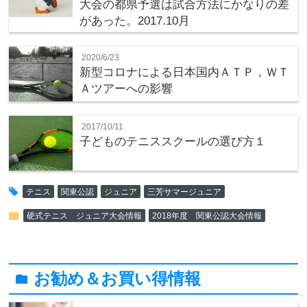
大会の都県予選は試合方法にかなりの差
があった。2017.10月
2020/6/23
新型コロナによる日本国内ＡＴＰ，ＷＴ
Ａツアーへの影響
2017/10/11
子どものテニススクールの選び方１
tag
テニス
関東公認
ジュニア
三芳サマージュニア
folder
硬式テニス ジュニア大会情報
2018年度 関東公認大会情報
お勧め＆お買い得情報
folder