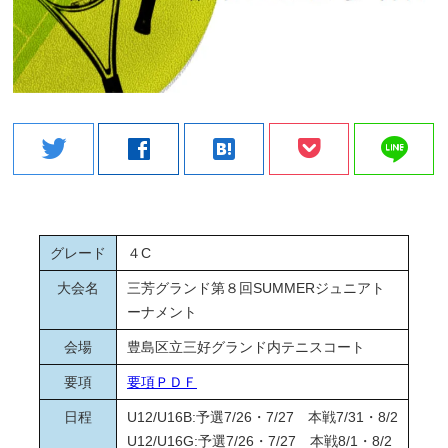
line
twitter
facebook
hatenabookmark
グレード
４C
大会名
三芳グランド第８回SUMMERジュニアト
ーナメント
会場
豊島区立三好グランド内テニスコート
要項
要項ＰＤＦ
日程
U12/U16B:予選7/26・7/27 本戦7/31・8/2
U12/U16G:予選7/26・7/27 本戦8/1・8/2