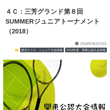
４Ｃ：三芳グランド第８回
SUMMERジュニアトーナメント
（2018）
calendar
2018年06月23日
folder
硬式テニス ジュニア大会情報
2018年度 関東公認大会情報