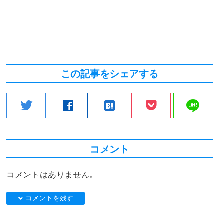
この記事をシェアする
line
twitter
facebook
hatenabookmark
コメント
コメントはありません。
down コメントを残す