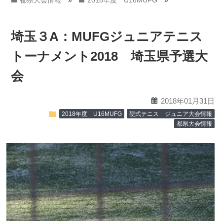
都県大会情報
»
2018年度 U16MUFG
»
埼玉３A：MUFGジュニアテニス
トーナメント2018 埼玉県予選大
会
calendar
2018年01月31日
folder
2018年度 U16MUFG
硬式テニス ジュニア大会情報
都県大会情報