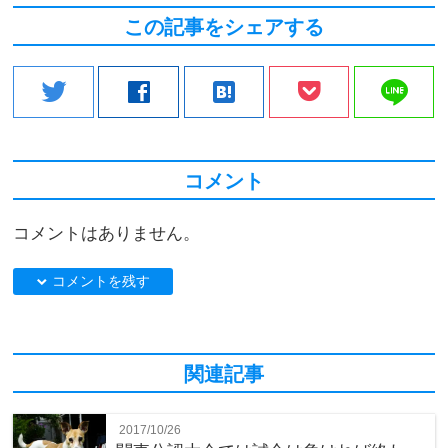
この記事をシェアする
line
twitter
facebook
hatenabookmark
コメント
コメントはありません。
down コメントを残す
関連記事
2017/10/26