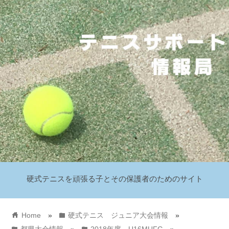
硬式テニスを頑張る子とその保護者のためのサイト
home
folder
Home
»
硬式テニス ジュニア大会情報
»
folder
folder