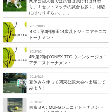
関東公認大会では試合は負ければ終わ
り。１セットマッチの試合も多く、経験
にはなりずらい。。。
2017/10/19
４C：第3回桜田14歳以下ジュニアテニス
トーナメント
2018/1/2
4B:第20回YONEX TTC ウィンタージュニ
アテニストーナメント
2018/6/23
夏休みを使って関東公認大会へ出場して
みよう！
2018/2/2
東京３A：MUFGジュニアトーナメント