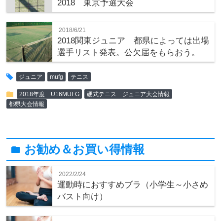
2018 東京予選大会
2018/6/21
2018関東ジュニア 都県によっては出場
選手リスト発表。公欠届をもらおう。
tag
ジュニア
mufg
テニス
folder
2018年度 U16MUFG
硬式テニス ジュニア大会情報
都県大会情報
お勧め＆お買い得情報
folder
2022/2/24
運動時におすすめブラ（小学生～小さめ
バスト向け）