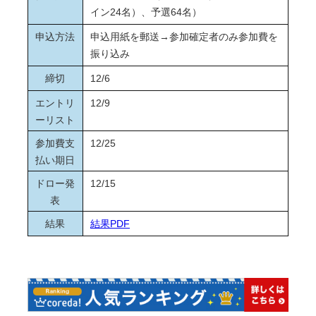
イン24名）、予選64名）
申込方法
申込用紙を郵送→参加確定者のみ参加費を
振り込み
締切
12/6
エントリ
12/9
ーリスト
参加費支
12/25
払い期日
ドロー発
12/15
表
結果
結果PDF