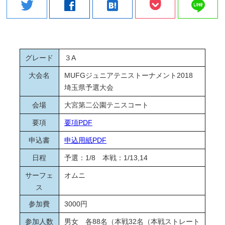
line
twitter
facebook
hatenabookmark
グレード
３A
大会名
MUFGジュニアテニストーナメント2018
埼玉県予選大会
会場
大宮第二公園テニスコート
要項
要項PDF
申込書
申込用紙PDF
日程
予選：1/8 本戦：1/13,14
サーフェ
オムニ
ス
参加費
3000円
参加人数
男女 各88名（本戦32名（本戦ストレート