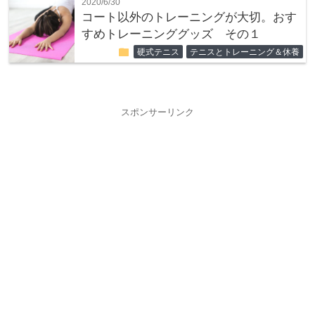
2020/6/30
コート以外のトレーニングが大切。おす
すめトレーニンググッズ その１
folder
硬式テニス
テニスとトレーニング＆休養
スポンサーリンク