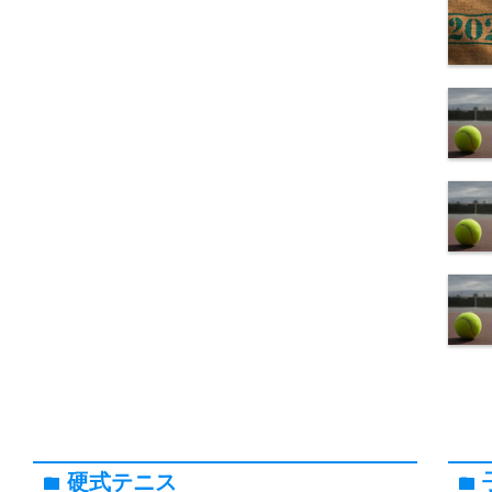
硬式テニス
folder
folder