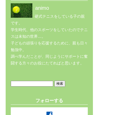
animo
硬式テニスをしている子の親
です。
学生時代、他のスポーツをしていたのでテニ
スは未知の世界…。
子どもの頑張りを応援するために、親も日々
勉強中。
調べ学んだことが、同じようにサポートに奮
闘する方々のお役にたてればと思います。
検
索:
フォローする
facebook