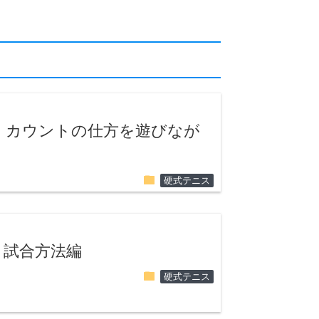
。カウントの仕方を遊びなが
folder
硬式テニス
 試合方法編
folder
硬式テニス