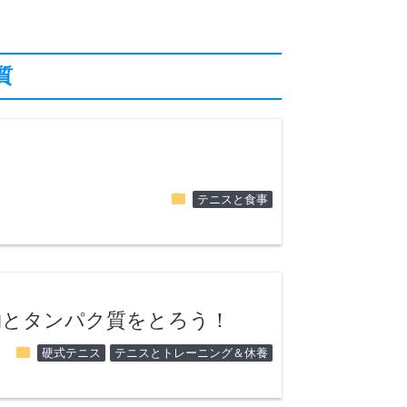
質
folder
テニスと食事
物とタンパク質をとろう！
folder
硬式テニス
テニスとトレーニング＆休養