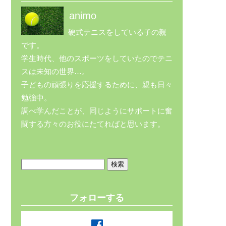
animo
硬式テニスをしている子の親
です。
学生時代、他のスポーツをしていたのでテニ
スは未知の世界…。
子どもの頑張りを応援するために、親も日々
勉強中。
調べ学んだことが、同じようにサポートに奮
闘する方々のお役にたてればと思います。
検
索:
フォローする
facebook