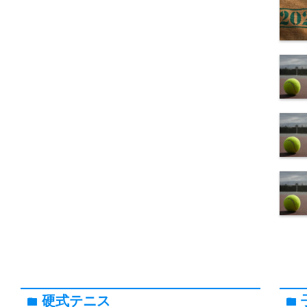
硬式テニス
folder
folder