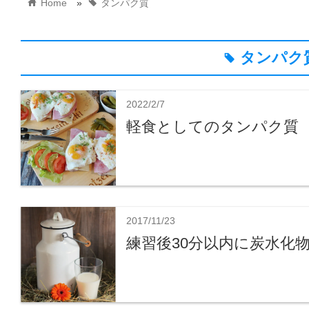
home
tag
Home
»
タンパク質
タンパク
tag
2022/2/7
軽食としてのタンパク質
2017/11/23
練習後30分以内に炭水化