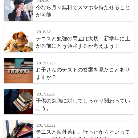
2020/6/23
今なら月々無料でスマホを持たせること
が可能
2018/2/8
テニスと勉強の両立は大切！新学年に上
がる前にどう勉強するか考えよう！
2017/11/22
お子さんのテストの答案を見たことあり
ますか？
2017/11/16
子供の勉強に対してしっかり関わってい
こう。
2017/11/12
テニスと海外遠征。行ったからといって