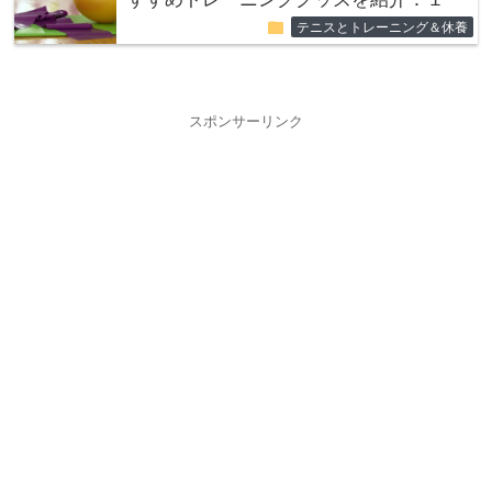
folder
テニスとトレーニング＆休養
スポンサーリンク