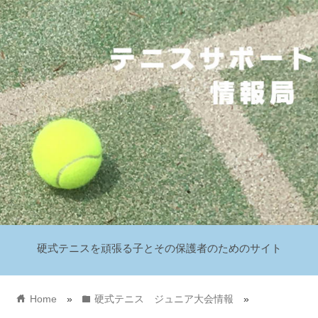
硬式テニスを頑張る子とその保護者のためのサイト
home
folder
Home
»
硬式テニス ジュニア大会情報
»