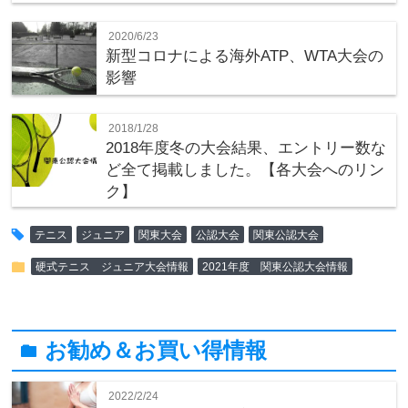
2020/6/23
新型コロナによる海外ATP、WTA大会の
影響
2018/1/28
2018年度冬の大会結果、エントリー数な
ど全て掲載しました。【各大会へのリン
ク】
tag
テニス
ジュニア
関東大会
公認大会
関東公認大会
folder
硬式テニス ジュニア大会情報
2021年度 関東公認大会情報
お勧め＆お買い得情報
folder
2022/2/24