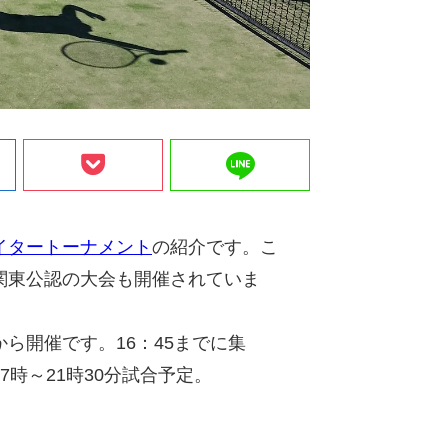
line
イタートーナメント
の紹介です。こ
関東公認の大会も開催されていま
ら開催です。16：45までに集
時～21時30分試合予定。