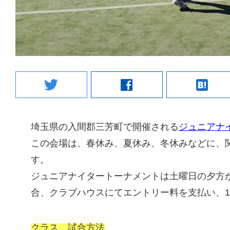
twitter
facebook
hatenabookmark
埼玉県の入間郡三芳町で開催される
ジュニアナ
この会場は、春休み、夏休み、冬休みなどに、
す。
ジュニアナイタートーナメントは土曜日の夕方か
合、クラブハウスにてエントリー料を支払い、17
クラス、試合方法