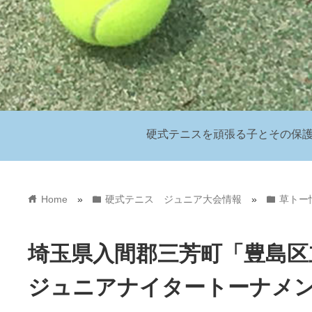
硬式テニスを頑張る子とその保
home
folder
folder
Home
»
硬式テニス ジュニア大会情報
»
草トー
埼玉県入間郡三芳町「豊島区
ジュニアナイタートーナメ