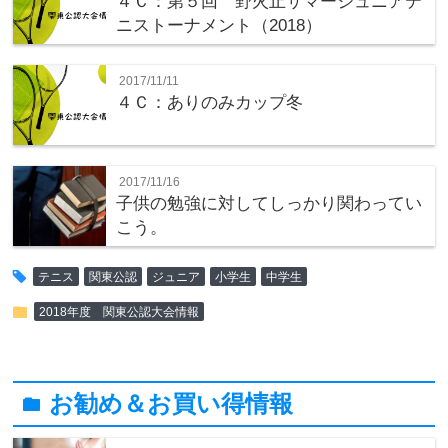
４Ｃ：第５回 野火止サマージュニアテ
ニストーナメント（2018）
2017/11/11
４Ｃ：ありのみカップ冬
2017/11/16
子供の勉強に対してしっかり関わってい
こう。
tag
テニス
関東公認
ジュニア
小学生
中学生
folder
2018年度 関東公認大会情報
お勧め＆お買い得情報
folder