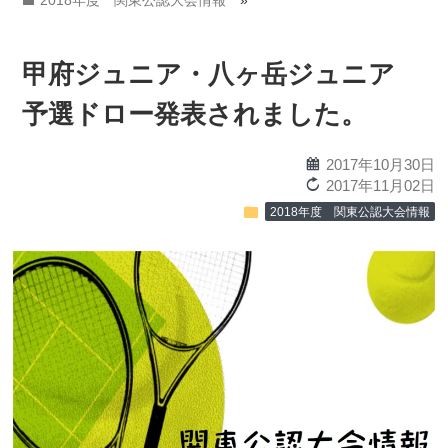
2018年度 関東公認大会情報
»
甲府ジュニア・八ヶ岳ジュニア
予選ドロー発表されました。
calendar
2017年10月30日
reload
2017年11月02日
folder
2018年度 関東公認大会情報