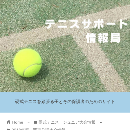
硬式テニスを頑張る子とその保護者のためのサイト
home
folder
Home
»
硬式テニス ジュニア大会情報
»
folder