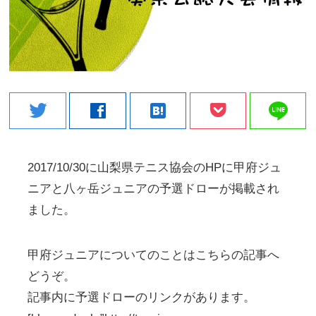
line
twitter
facebook
hatenabookmark
2017/10/30に山梨県テニス協会のHPに甲府ジュ
ニアと八ヶ岳ジュニアの予選ドローが掲載され
ました。
甲府ジュニアについてのことはこちらの記事へ
どうぞ。
記事内に予選ドローのリンクがあります。