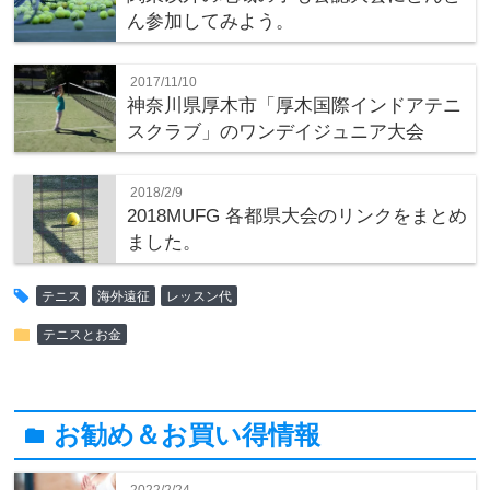
ん参加してみよう。
2017/11/10
神奈川県厚木市「厚木国際インドアテニ
スクラブ」のワンデイジュニア大会
2018/2/9
2018MUFG 各都県大会のリンクをまとめ
ました。
tag
テニス
海外遠征
レッスン代
folder
テニスとお金
お勧め＆お買い得情報
folder