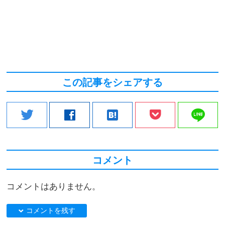
この記事をシェアする
line
twitter
facebook
hatenabookmark
コメント
コメントはありません。
down コメントを残す