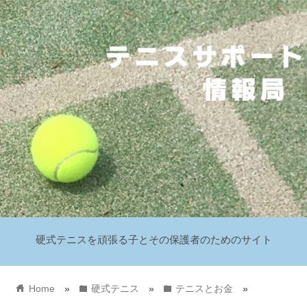
硬式テニスを頑張る子とその保護者のためのサイト
home
folder
folder
Home
»
硬式テニス
»
テニスとお金
»