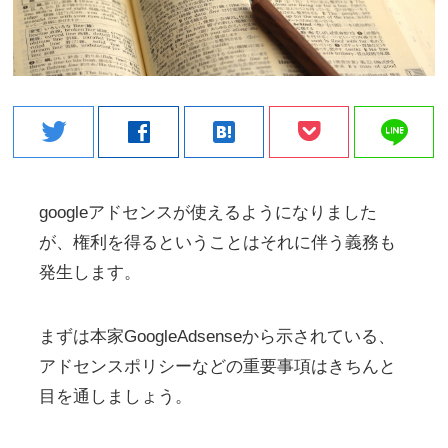
line
twitter
facebook
hatenabookmark
googleアドセンスが使えるようになりました
が、権利を得るということはそれに伴う義務も
発生します。
まずは本家GoogleAdsenseから示されている、
アドセンスポリシーなどの重要事項はきちんと
目を通しましょう。