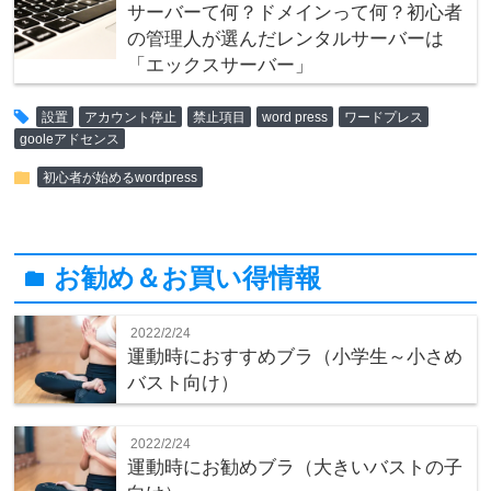
サーバーて何？ドメインって何？初心者
の管理人が選んだレンタルサーバーは
「エックスサーバー」
tag
設置
アカウント停止
禁止項目
word press
ワードプレス
gooleアドセンス
folder
初心者が始めるwordpress
お勧め＆お買い得情報
folder
2022/2/24
運動時におすすめブラ（小学生～小さめ
バスト向け）
2022/2/24
運動時にお勧めブラ（大きいバストの子