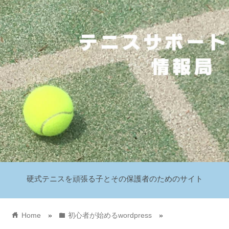
硬式テニスを頑張る子とその保護者のためのサイト
home
folder
Home
»
初心者が始めるwordpress
»