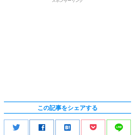
スポンサーリンク
この記事をシェアする
line
twitter
facebook
hatenabookmark