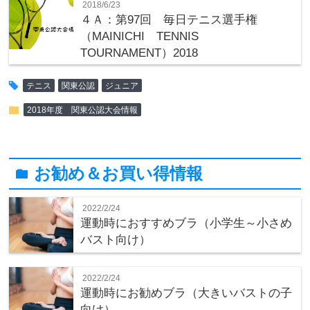
2018/6/23
４Ａ：第97回 毎日テニス選手権
（MAINICHI TENNIS
TOURNAMENT）2018
tag
テニス
関東公認
ジュニア
folder
2018年度 関東公認大会情報
お勧め＆お買い得情報
folder
2022/2/24
運動時におすすめブラ（小学生～小さめ
バスト向け）
2022/2/24
運動時にお勧めブラ（大きいバストの子
向け）