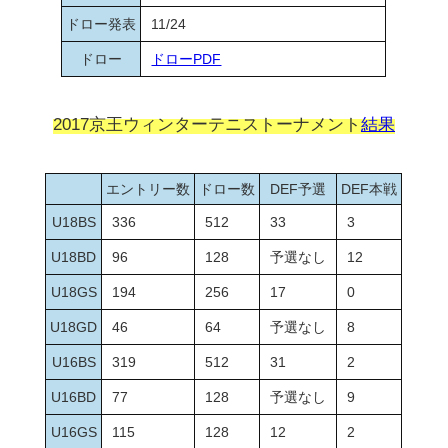
ドロー発表
11/24
ドロー
ドローPDF
2017京王ウィンターテニストーナメント
結果
エントリー数
ドロー数
DEF予選
DEF本戦
U18BS
336
512
33
3
U18BD
96
128
予選なし
12
U18GS
194
256
17
0
U18GD
46
64
予選なし
8
U16BS
319
512
31
2
U16BD
77
128
予選なし
9
U16GS
115
128
12
2