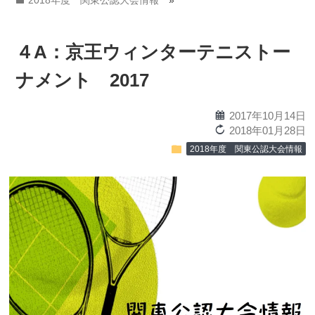
2018年度 関東公認大会情報
»
４A：京王ウィンターテニストー
ナメント 2017
calendar
2017年10月14日
reload
2018年01月28日
folder
2018年度 関東公認大会情報