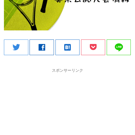
line
twitter
facebook
hatenabookmark
スポンサーリンク