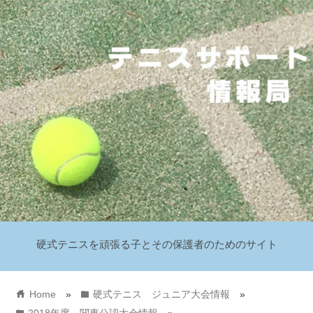
硬式テニスを頑張る子とその保護者のためのサイト
home
folder
Home
»
硬式テニス ジュニア大会情報
»
folder