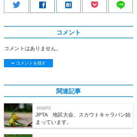
line
twitter
facebook
hatenabookmark
コメント
コメントはありません。
down コメントを残す
関連記事
2018/7/1
JPTA 地区大会、スカウトキャラバン始
まっています。