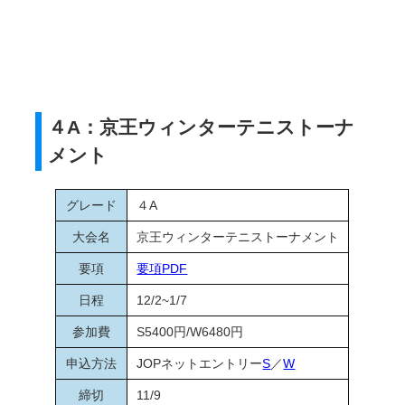
４A：京王ウィンターテニストーナ
メント
グレード
４A
大会名
京王ウィンターテニストーナメント
要項
要項PDF
日程
12/2~1/7
参加費
S5400円/W6480円
申込方法
JOPネットエントリー
S
／
W
締切
11/9