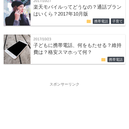
2017/10/27
楽天モバイルってどうなの？通話プラン
はいくら？2017年10月版
folder
携帯電話
子育て
2017/10/23
子どもに携帯電話、何をもたせる？維持
費は？格安スマホって何？
folder
携帯電話
スポンサーリンク