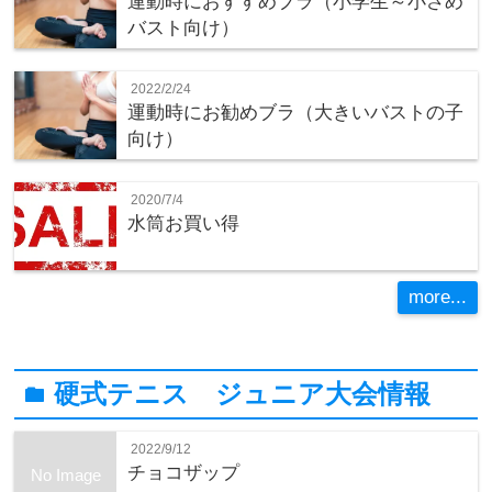
運動時におすすめブラ（小学生～小さめ
バスト向け）
2022/2/24
運動時にお勧めブラ（大きいバストの子
向け）
2020/7/4
水筒お買い得
more...
硬式テニス ジュニア大会情報
folder
2022/9/12
チョコザップ
No Image