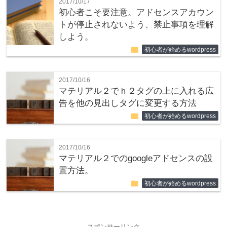
2017/10/17
初心者こそ要注意。アドセンスアカウン
トが停止されないよう、禁止事項を理解
しよう。
folder
初心者が始めるwordpress
2017/10/16
マテリアル２でｈ２タグの上に入れる広
告を他の見出しタグに変更する方法
folder
初心者が始めるwordpress
2017/10/16
マテリアル２でのgoogleアドセンスの設
置方法。
folder
初心者が始めるwordpress
スポンサーリンク