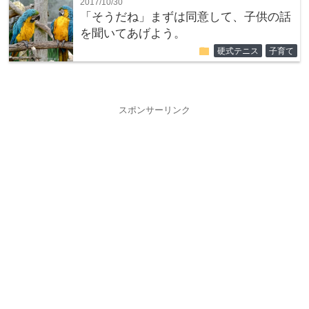
2017/10/30
「そうだね」まずは同意して、子供の話
を聞いてあげよう。
folder
硬式テニス
子育て
スポンサーリンク