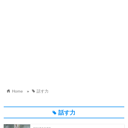
home
tag
Home
»
話す力
話す力
tag