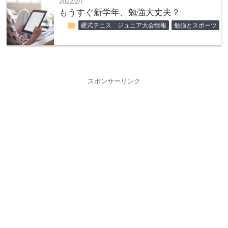
2022/2/7
もうすぐ新学年、勉強大丈夫？
folder
硬式テニス ジュニア大会情報
勉強とスポーツ
スポンサーリンク