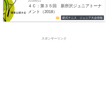
2018/6/22
４Ｃ：第３５回 新所沢ジュニアトーナ
メント（2018）
folder
硬式テニス ジュニア大会情報
スポンサーリンク