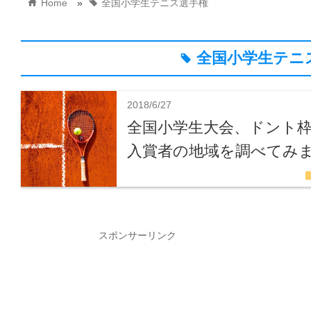
home
tag
Home
»
全国小学生テニス選手権
全国小学生テニ
tag
2018/6/27
全国小学生大会、ドント
入賞者の地域を調べてみ
fo
スポンサーリンク