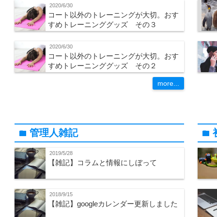
2020/6/30
コート以外のトレーニングが大切。おす
すめトレーニンググッズ その３
2020/6/30
コート以外のトレーニングが大切。おす
すめトレーニンググッズ その２
more...
管理人雑記
folder
folder
2019/5/28
【雑記】コラムと情報にしぼって
2018/9/15
【雑記】googleカレンダー更新しました