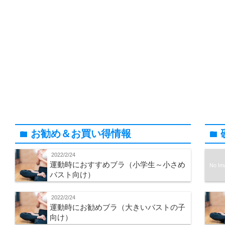
お勧め＆お買い得情報
folder
folder
2022/2/24
運動時におすすめブラ（小学生～小さめ
No Im
バスト向け）
2022/2/24
運動時にお勧めブラ（大きいバストの子
向け）