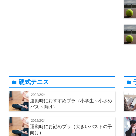
硬式テニス
folder
folder
2022/2/24
運動時におすすめブラ（小学生～小さめ
バスト向け）
2022/2/24
運動時にお勧めブラ（大きいバストの子
向け）