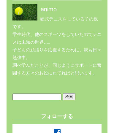
animo
硬式テニスをしている子の親
です。
学生時代、他のスポーツをしていたのでテニ
スは未知の世界…。
子どもの頑張りを応援するために、親も日々
勉強中。
調べ学んだことが、同じようにサポートに奮
闘する方々のお役にたてればと思います。
検
索:
フォローする
facebook