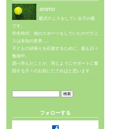
animo
硬式テニスをしている子の親
です。
学生時代、他のスポーツをしていたのでテニ
スは未知の世界…。
子どもの頑張りを応援するために、親も日々
勉強中。
調べ学んだことが、同じようにサポートに奮
闘する方々のお役にたてればと思います。
検
索:
フォローする
facebook