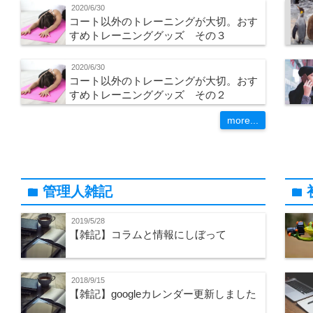
2020/6/30
コート以外のトレーニングが大切。おす
すめトレーニンググッズ その３
2020/6/30
コート以外のトレーニングが大切。おす
すめトレーニンググッズ その２
more...
管理人雑記
folder
folder
2019/5/28
【雑記】コラムと情報にしぼって
2018/9/15
【雑記】googleカレンダー更新しました