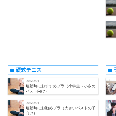
硬式テニス
folder
folder
2022/2/24
運動時におすすめブラ（小学生～小さめ
バスト向け）
2022/2/24
運動時にお勧めブラ（大きいバストの子
向け）