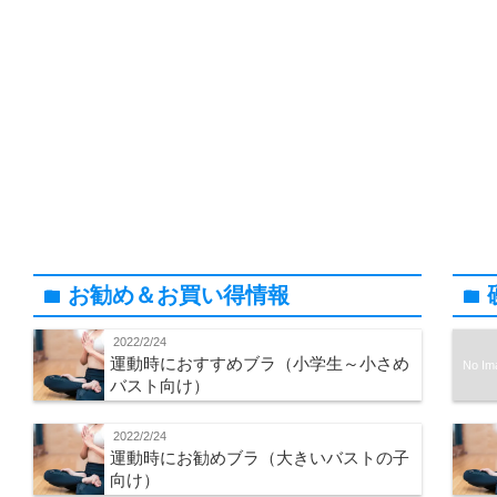
お勧め＆お買い得情報
folder
folder
2022/2/24
運動時におすすめブラ（小学生～小さめ
No Im
バスト向け）
2022/2/24
運動時にお勧めブラ（大きいバストの子
向け）