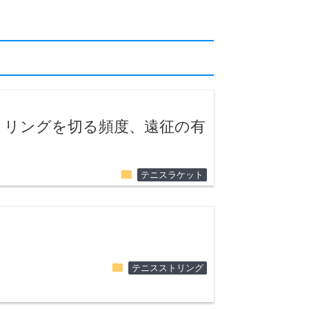
トリングを切る頻度、遠征の有
folder
テニスラケット
folder
テニスストリング