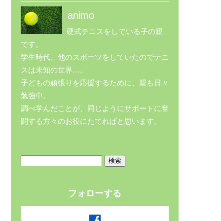
animo
硬式テニスをしている子の親
です。
学生時代、他のスポーツをしていたのでテニ
スは未知の世界…。
子どもの頑張りを応援するために、親も日々
勉強中。
調べ学んだことが、同じようにサポートに奮
闘する方々のお役にたてればと思います。
検
索:
フォローする
facebook