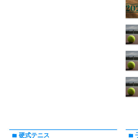
硬式テニス
folder
folder