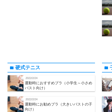
硬式テニス
folder
folder
2022/2/24
運動時におすすめブラ（小学生～小さめ
バスト向け）
2022/2/24
運動時にお勧めブラ（大きいバストの子
向け）