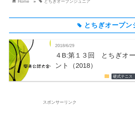
home
tag
Home
»
とちぎオープンジュニア
とちぎオープン
tag
2018/6/29
４B:第１３回 とちぎオ
ント（2018）
folder
硬式テニス
スポンサーリンク