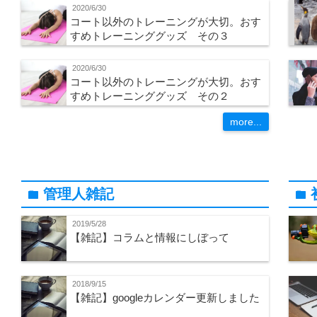
2020/6/30
コート以外のトレーニングが大切。おす
すめトレーニンググッズ その３
2020/6/30
コート以外のトレーニングが大切。おす
すめトレーニンググッズ その２
more...
管理人雑記
folder
folder
2019/5/28
【雑記】コラムと情報にしぼって
2018/9/15
【雑記】googleカレンダー更新しました