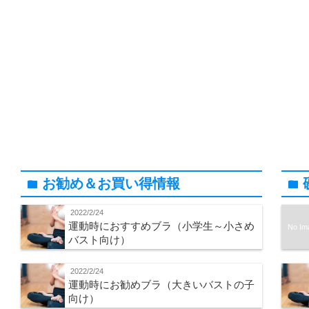
お勧め＆お買い得情報
folder
folder
2022/2/24
運動時におすすめブラ（小学生～小さめ
No Im
バスト向け）
2022/2/24
運動時にお勧めブラ（大きいバストの子
向け）