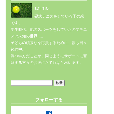
animo
硬式テニスをしている子の親
です。
学生時代、他のスポーツをしていたのでテニ
スは未知の世界…。
子どもの頑張りを応援するために、親も日々
勉強中。
調べ学んだことが、同じようにサポートに奮
闘する方々のお役にたてればと思います。
検
索:
フォローする
facebook