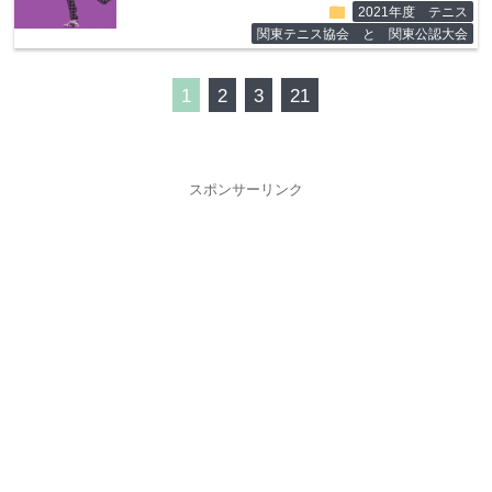
folder
2021年度 テニス
関東テニス協会 と 関東公認大会
1
2
3
21
スポンサーリンク