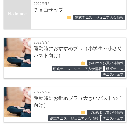
2022/9/12
チョコザップ
No Image
folder
硬式テニス ジュニア大会情報
2022/2/24
運動時におすすめブラ（小学生～小さめ
バスト向け）
folder
お勧め＆お買い得情報
硬式テニス ジュニア大会情報
硬式テニス
テニスウェア
2022/2/24
運動時にお勧めブラ（大きいバストの子
向け）
folder
お勧め＆お買い得情報
硬式テニス ジュニア大会情報
テニスウェア