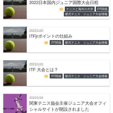
2022日本国内ジュニア国際大会日程
folder
テニスと海外の大学
ITF関係
硬式テニス ジュニア大会情報
2022/1/20
ITFjrポイントの仕組み
folder
ITF関係
硬式テニス ジュニア大会情報
2022/1/20
ITF 大会とは？
folder
ITF関係
硬式テニス ジュニア大会情報
2022/1/19
関東テニス協会主催ジュニア大会オフィ
シャルサイトが開設されました