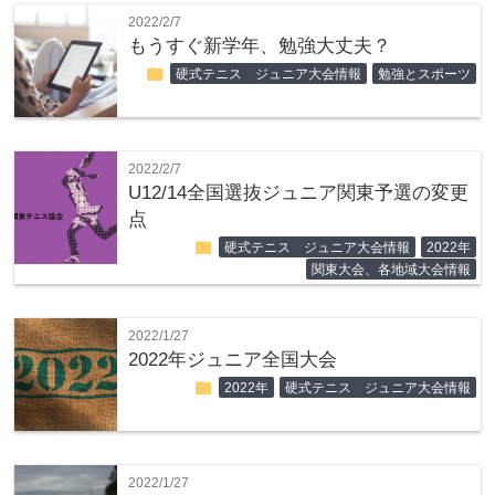
2022/2/7
もうすぐ新学年、勉強大丈夫？
folder
硬式テニス ジュニア大会情報
勉強とスポーツ
2022/2/7
U12/14全国選抜ジュニア関東予選の変更
点
folder
硬式テニス ジュニア大会情報
2022年
関東大会、各地域大会情報
2022/1/27
2022年ジュニア全国大会
folder
2022年
硬式テニス ジュニア大会情報
2022/1/27